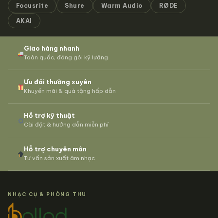
Focusrite
Shure
Warm Audio
RØDE
AKAI
Giao hàng nhanh
Toàn quốc, đóng gói kỹ lưỡng
Ưu đãi thường xuyên
Khuyến mãi & quà tặng hấp dẫn
Hỗ trợ kỹ thuật
Cài đặt & hướng dẫn miễn phí
Hỗ trợ chuyên môn
Tư vấn sản xuất âm nhạc
NHẠC CỤ & PHÒNG THU