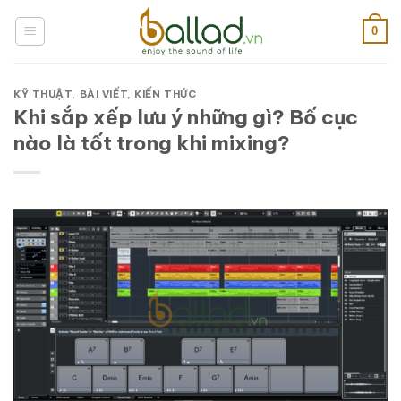
Bỏ
qua
0
nội
dung
KỸ THUẬT
,
BÀI VIẾT
,
KIẾN THỨC
Khi sắp xếp lưu ý những gì? Bố cục
nào là tốt trong khi mixing?