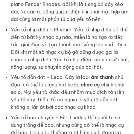
piano Fender Rhodes, đôi khi là tiếng bộ dây kéo
dài, Ngoài ra, tiếng guitar điện khi chơi một hợp âm
dài cũng là một phần tử của yếu tố nền.
Yếu tố nhịp điệu – Rhythm: Yếu tố nhịp điệu có thể
đến từ bất kỳ nhạc cụ nào, miễn là nó tạo ra tiết
tấu, giai điệu và tạo thành một vòng lặp nhất định.
Đôi khi một số nhạc cụ bộ gõ cũng được gọi là
nhạc cụ nhịp điệu. Yếu tố nhịp điệu tạo nên sức hút,
năng lượng, sự chuyển động của bài hát.
Yếu tố dẫn dắt – Lead: Đây là loại
âm thanh
chủ
đạo, có thể là giọng hát hoặc
nhạc cụ
chính chơi
solo. Mọi yếu tố khác đều nhằm mục đích tôn lên
yếu tố này. Điều đó có nghĩa là yếu tố dẫn dắt
không bị lấn át bởi các nhạc cụ khác.
Yếu tố báo chuyển – Fill: Thường thì người ta sẽ
dùng trống để báo, nhưng cũng có thể là nhạc cụ
để báo. Câu báo thường xuất hiện cuối đoạn và