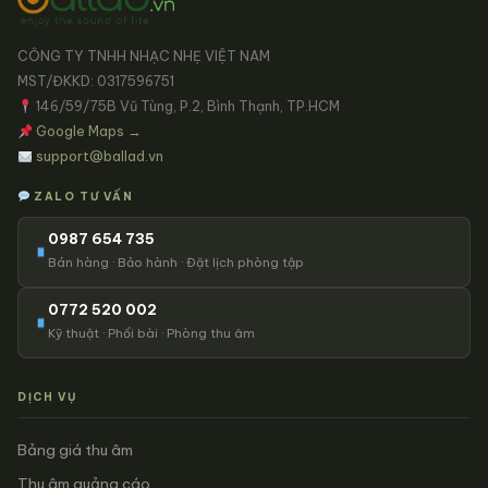
CÔNG TY TNHH NHẠC NHẸ VIỆT NAM
MST/ĐKKD: 0317596751
146/59/75B Vũ Tùng, P.2, Bình Thạnh, TP.HCM
Google Maps →
support@ballad.vn
ZALO TƯ VẤN
0987 654 735
Bán hàng · Bảo hành · Đặt lịch phòng tập
0772 520 002
Kỹ thuật · Phối bài · Phòng thu âm
DỊCH VỤ
Bảng giá thu âm
Thu âm quảng cáo