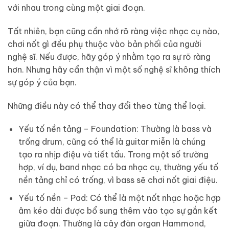
với nhau trong cùng một giai đoạn.
Tất nhiên, bạn cũng cần nhớ rõ ràng việc nhạc cụ nào,
chơi nốt gì đều phụ thuộc vào bản phối của người
nghệ sĩ. Nếu được, hãy góp ý nhằm tạo ra sự rõ ràng
hơn. Nhưng hãy cẩn thận vì một số nghệ sĩ không thích
sự góp ý của bạn.
Những điều này có thể thay đổi theo từng thể loại.
Yếu tố nền tảng – Foundation: Thường là bass và
trống drum, cũng có thể là guitar miễn là chúng
tạo ra nhịp điệu và tiết tấu. Trong một số trường
hợp, ví dụ, band nhạc có ba nhạc cụ, thường yếu tố
nền tảng chỉ có trống, vì bass sẽ chơi nốt giai điệu.
Yếu tố nền – Pad: Có thể là một nốt nhạc hoặc hợp
âm kéo dài được bổ sung thêm vào tạo sự gắn kết
giữa đoạn. Thường là cây đàn organ Hammond,