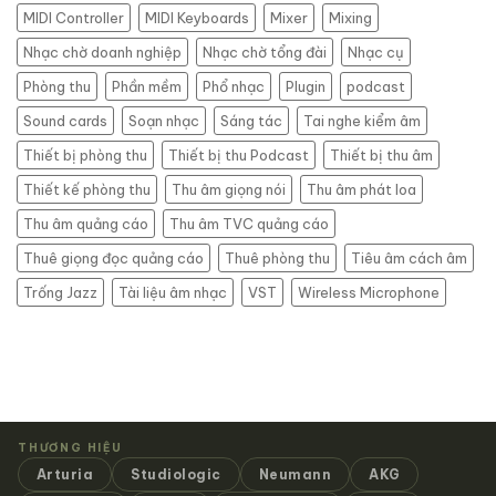
chuyên
MIDI Controller
MIDI Keyboards
Mixer
Mixing
nghiệp,
tiết
Nhạc chờ doanh nghiệp
Nhạc chờ tổng đài
Nhạc cụ
kiệm
Phòng thu
Phần mềm
Phổ nhạc
Plugin
podcast
Sound cards
Soạn nhạc
Sáng tác
Tai nghe kiểm âm
Thiết bị phòng thu
Thiết bị thu Podcast
Thiết bị thu âm
Thiết kế phòng thu
Thu âm giọng nói
Thu âm phát loa
Thu âm quảng cáo
Thu âm TVC quảng cáo
Thuê giọng đọc quảng cáo
Thuê phòng thu
Tiêu âm cách âm
Trống Jazz
Tài liệu âm nhạc
VST
Wireless Microphone
THƯƠNG HIỆU
Arturia
Studiologic
Neumann
AKG