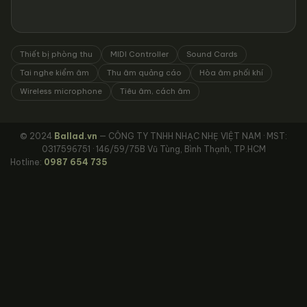
Thiết bị phòng thu
MIDI Controller
Sound Cards
Tai nghe kiểm âm
Thu âm quảng cáo
Hòa âm phối khí
Wireless microphone
Tiêu âm, cách âm
© 2024
Ballad.vn
— CÔNG TY TNHH NHẠC NHẸ VIỆT NAM · MST:
0317596751 · 146/59/75B Vũ Tùng, Bình Thạnh, TP.HCM
Hotline:
0987 654 735