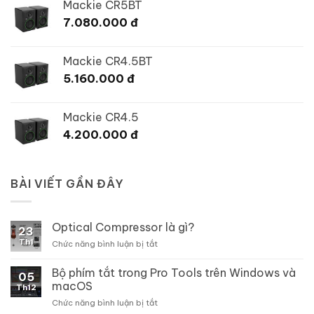
Mackie CR5BT
7.080.000
đ
Mackie CR4.5BT
5.160.000
đ
Mackie CR4.5
4.200.000
đ
BÀI VIẾT GẦN ĐÂY
Optical Compressor là gì?
23
Th1
ở
Chức năng bình luận bị tắt
Optical
Compressor
Bộ phím tắt trong Pro Tools trên Windows và
05
là
macOS
Th12
gì?
ở
Chức năng bình luận bị tắt
Bộ