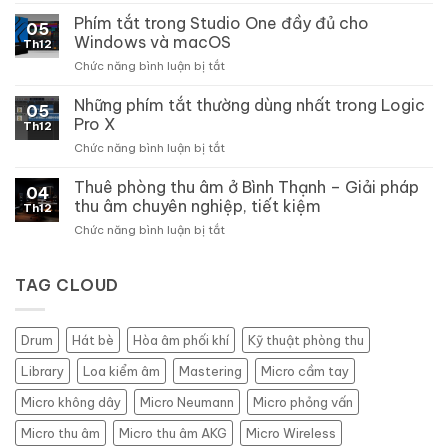
phím
Phím tắt trong Studio One đầy đủ cho
05
tắt
Windows và macOS
Th12
trong
ở
Chức năng bình luận bị tắt
Pro
Phím
Tools
tắt
Những phím tắt thường dùng nhất trong Logic
trên
05
trong
Windows
Pro X
Th12
Studio
và
ở
Chức năng bình luận bị tắt
One
macOS
Những
đầy
phím
Thuê phòng thu âm ở Bình Thạnh – Giải pháp
đủ
04
tắt
cho
thu âm chuyên nghiệp, tiết kiệm
Th12
thường
Windows
ở
Chức năng bình luận bị tắt
dùng
và
Thuê
nhất
macOS
phòng
trong
thu
TAG CLOUD
Logic
âm
Pro
ở
X
Bình
Drum
Hát bè
Hòa âm phối khí
Kỹ thuật phòng thu
Thạnh
–
Library
Loa kiểm âm
Mastering
Micro cầm tay
Giải
pháp
Micro không dây
Micro Neumann
Micro phỏng vấn
thu
Micro thu âm
Micro thu âm AKG
Micro Wireless
âm