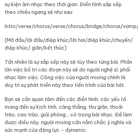
sự kiện âm nhạc theo thời gian. Điển hình sắp xếp
theo chiều ngang sẽ như sau:
Intro/verse/chorus/verse/chorus/bridge/chorus/vamp
(Mở đầu/lời đầu/điệp khúc/lời hai/điệp khúc/chuyến/
điệp khúc/ giãn/kết thúc)
Tất nhiên là sự sắp xếp này sẽ tùy theo từng bài. Phần
lớn việc bố trí các đoạn này sẽ do người nghệ sĩ, phối
nhạc làm việc. Công việc của người mixing chính là
duy trì sự phát triển này theo tiến trình của bài hát.
Bạn sẽ cần quan tâm đến các điển hình, các yếu tố
mang đến sự kịch tính, căng thẳng, thư giãn, thoái
trào, cao trào, giải phóng… có trong bài nhạc. Để làm
được điều này, người mixing cần nắm chắc ý nghĩa và
sức mạnh của động lực – dynamic.