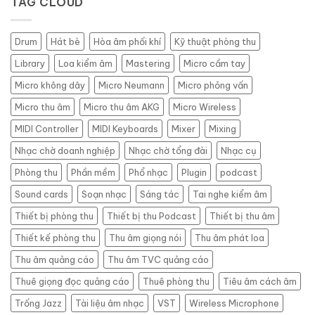
TAG CLOUD
Logic
âm
Pro
ở
X
Bình
Drum
Hát bè
Hòa âm phối khí
Kỹ thuật phòng thu
Thạnh
–
Library
Loa kiểm âm
Mastering
Micro cầm tay
Giải
pháp
Micro không dây
Micro Neumann
Micro phỏng vấn
thu
Micro thu âm
Micro thu âm AKG
Micro Wireless
âm
chuyên
MIDI Controller
MIDI Keyboards
Mixer
Mixing
nghiệp,
tiết
Nhạc chờ doanh nghiệp
Nhạc chờ tổng đài
Nhạc cụ
kiệm
Phòng thu
Phần mềm
Phổ nhạc
Plugin
podcast
Sound cards
Soạn nhạc
Sáng tác
Tai nghe kiểm âm
Thiết bị phòng thu
Thiết bị thu Podcast
Thiết bị thu âm
Thiết kế phòng thu
Thu âm giọng nói
Thu âm phát loa
Thu âm quảng cáo
Thu âm TVC quảng cáo
Thuê giọng đọc quảng cáo
Thuê phòng thu
Tiêu âm cách âm
Trống Jazz
Tài liệu âm nhạc
VST
Wireless Microphone