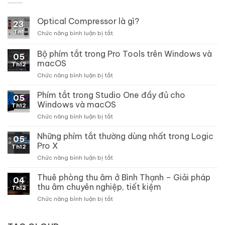
Optical Compressor là gì?
23
Th1
ở
Chức năng bình luận bị tắt
Optical
Compressor
Bộ phím tắt trong Pro Tools trên Windows và
05
là
macOS
Th12
gì?
ở
Chức năng bình luận bị tắt
Bộ
phím
Phím tắt trong Studio One đầy đủ cho
05
tắt
Windows và macOS
Th12
trong
ở
Chức năng bình luận bị tắt
Pro
Phím
Tools
tắt
Những phím tắt thường dùng nhất trong Logic
trên
05
trong
Windows
Pro X
Th12
Studio
và
ở
Chức năng bình luận bị tắt
One
macOS
Những
đầy
phím
Thuê phòng thu âm ở Bình Thạnh – Giải pháp
đủ
04
tắt
cho
thu âm chuyên nghiệp, tiết kiệm
Th12
thường
Windows
ở
Chức năng bình luận bị tắt
dùng
và
Thuê
nhất
macOS
phòng
trong
thu