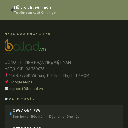
Hỗ trợ chuyên môn
Tư vấn sản xuất âm nhạc
NHẠC CỤ & PHÒNG THU
CÔNG TY TNHH NHẠC NHẸ VIỆT NAM
MST/ĐKKD: 0317596751
146/59/75B Vũ Tùng, P.2, Bình Thạnh, TP.HCM
Google Maps →
support@ballad.vn
ZALO TƯ VẤN
0987 654 735
Bán hàng · Bảo hành · Đặt lịch phòng tập