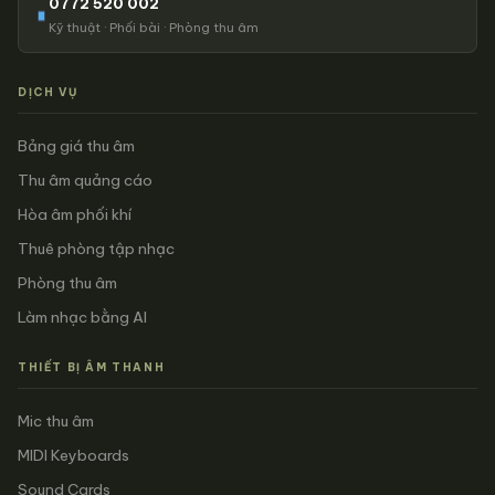
0772 520 002
Kỹ thuật · Phối bài · Phòng thu âm
DỊCH VỤ
Bảng giá thu âm
Thu âm quảng cáo
Hòa âm phối khí
Thuê phòng tập nhạc
Phòng thu âm
Làm nhạc bằng AI
THIẾT BỊ ÂM THANH
Mic thu âm
MIDI Keyboards
Sound Cards