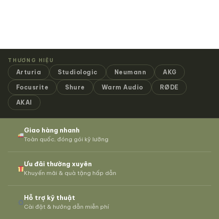
THƯƠNG HIỆU
Arturia
Studiologic
Neumann
AKG
Focusrite
Shure
Warm Audio
RØDE
AKAI
Giao hàng nhanh
Toàn quốc, đóng gói kỹ lưỡng
Ưu đãi thường xuyên
Khuyến mãi & quà tặng hấp dẫn
Hỗ trợ kỹ thuật
Cài đặt & hướng dẫn miễn phí