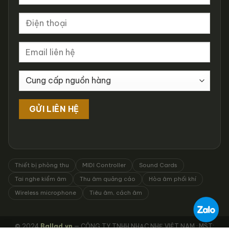
Thiết bị phòng thu
MIDI Controller
Sound Cards
Tai nghe kiểm âm
Thu âm quảng cáo
Hòa âm phối khí
Wireless microphone
Tiêu âm, cách âm
© 2024
Ballad.vn
— CÔNG TY TNHH NHẠC NHẸ VIỆT NAM · MST: