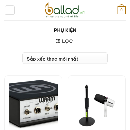
Bỏ
qua
0
nội
dung
PHỤ KIỆN
LỌC