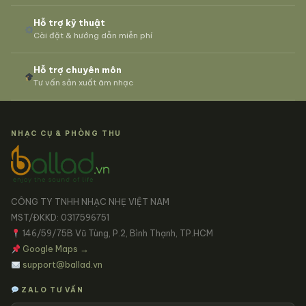
Hỗ trợ kỹ thuật
Cài đặt & hướng dẫn miễn phí
Hỗ trợ chuyên môn
Tư vấn sản xuất âm nhạc
NHẠC CỤ & PHÒNG THU
CÔNG TY TNHH NHẠC NHẸ VIỆT NAM
MST/ĐKKD: 0317596751
146/59/75B Vũ Tùng, P.2, Bình Thạnh, TP.HCM
Google Maps →
support@ballad.vn
ZALO TƯ VẤN