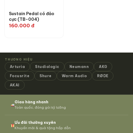
Sustain Pedal có đảo
cực (TB-004)
160.000
đ
THƯƠNG HIỆU
Arturia
Studiologic
Neumann
AKG
Focusrite
Shure
Warm Audio
RØDE
AKAI
Giao hàng nhanh
Toàn quốc, đóng gói kỹ lưỡng
Ưu đãi thường xuyên
Khuyến mãi & quà tặng hấp dẫn