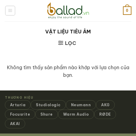
Bỏ
qua
0
nội
dung
VẬT LIỆU TIÊU ÂM
LỌC
Không tìm thấy sản phẩm nào khớp với lựa chọn của
bạn.
THƯƠNG HIỆU
Arturia
Studiologic
Neumann
AKG
Focusrite
Shure
Warm Audio
RØDE
AKAI