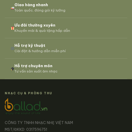
Giao hàng nhanh
Toàn quốc, đóng gói kỹ lưỡng
Ưu đãi thường xuyên
Khuyến mãi & quà tặng hấp dẫn
Hỗ trợ kỹ thuật
Cài đặt & hướng dẫn miễn phí
Hỗ trợ chuyên môn
Tư vấn sản xuất âm nhạc
NHẠC CỤ & PHÒNG THU
CÔNG TY TNHH NHẠC NHẸ VIỆT NAM
MST/ĐKKD: 0317596751