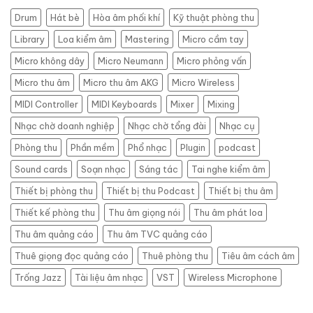
X
Bình
Drum
Hát bè
Hòa âm phối khí
Kỹ thuật phòng thu
Thạnh
–
Library
Loa kiểm âm
Mastering
Micro cầm tay
Giải
pháp
Micro không dây
Micro Neumann
Micro phỏng vấn
thu
Micro thu âm
Micro thu âm AKG
Micro Wireless
âm
chuyên
MIDI Controller
MIDI Keyboards
Mixer
Mixing
nghiệp,
tiết
Nhạc chờ doanh nghiệp
Nhạc chờ tổng đài
Nhạc cụ
kiệm
Phòng thu
Phần mềm
Phổ nhạc
Plugin
podcast
Sound cards
Soạn nhạc
Sáng tác
Tai nghe kiểm âm
Thiết bị phòng thu
Thiết bị thu Podcast
Thiết bị thu âm
Thiết kế phòng thu
Thu âm giọng nói
Thu âm phát loa
Thu âm quảng cáo
Thu âm TVC quảng cáo
Thuê giọng đọc quảng cáo
Thuê phòng thu
Tiêu âm cách âm
Trống Jazz
Tài liệu âm nhạc
VST
Wireless Microphone