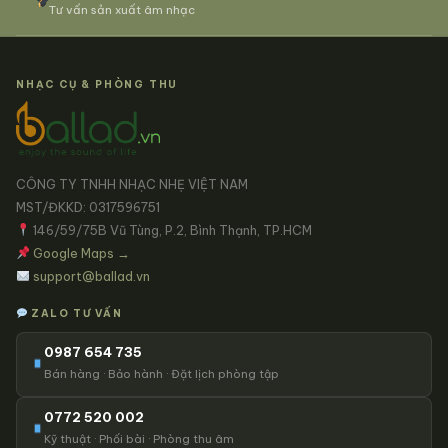
Tư vấn sản xuất âm nhạc
NHẠC CỤ & PHÒNG THU
CÔNG TY TNHH NHẠC NHẸ VIỆT NAM
MST/ĐKKD: 0317596751
146/59/75B Vũ Tùng, P.2, Bình Thạnh, TP.HCM
Google Maps →
support@ballad.vn
ZALO TƯ VẤN
0987 654 735
Bán hàng · Bảo hành · Đặt lịch phòng tập
0772 520 002
Kỹ thuật · Phối bài · Phòng thu âm