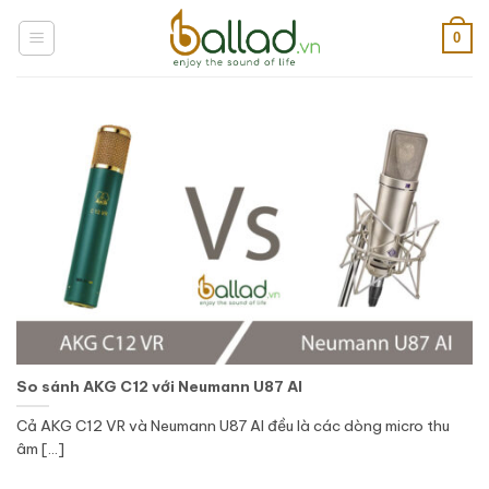
Bỏ
qua
0
nội
dung
So sánh AKG C12 với Neumann U87 AI
Cả AKG C12 VR và Neumann U87 AI đều là các dòng micro thu
âm [...]