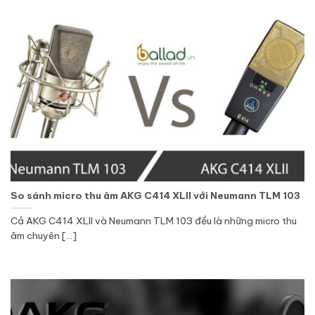
So sánh micro thu âm AKG C414 XLII với Neumann TLM 103
Cả AKG C414 XLII và Neumann TLM 103 đều là những micro thu
âm chuyên [...]