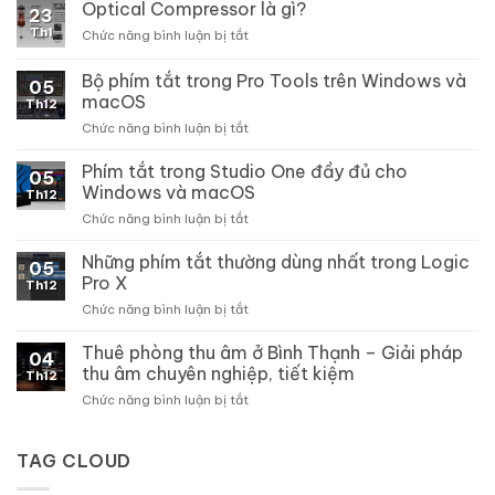
Optical Compressor là gì?
23
Th1
ở
Chức năng bình luận bị tắt
Optical
Compressor
Bộ phím tắt trong Pro Tools trên Windows và
05
là
macOS
Th12
gì?
ở
Chức năng bình luận bị tắt
Bộ
phím
Phím tắt trong Studio One đầy đủ cho
05
tắt
Windows và macOS
Th12
trong
ở
Chức năng bình luận bị tắt
Pro
Phím
Tools
tắt
Những phím tắt thường dùng nhất trong Logic
trên
05
trong
Windows
Pro X
Th12
Studio
và
ở
Chức năng bình luận bị tắt
One
macOS
Những
đầy
phím
Thuê phòng thu âm ở Bình Thạnh – Giải pháp
đủ
04
tắt
cho
thu âm chuyên nghiệp, tiết kiệm
Th12
thường
Windows
ở
Chức năng bình luận bị tắt
dùng
và
Thuê
nhất
macOS
phòng
trong
thu
TAG CLOUD
Logic
âm
Pro
ở