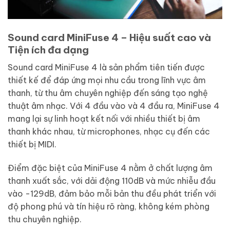
Sound card MiniFuse 4 – Hiệu suất cao và
Tiện ích đa dạng
Sound card MiniFuse 4 là sản phẩm tiên tiến được
thiết kế để đáp ứng mọi nhu cầu trong lĩnh vực âm
thanh, từ thu âm chuyên nghiệp đến sáng tạo nghệ
thuật âm nhạc. Với 4 đầu vào và 4 đầu ra, MiniFuse 4
mang lại sự linh hoạt kết nối với nhiều thiết bị âm
thanh khác nhau, từ microphones, nhạc cụ đến các
thiết bị MIDI.
Điểm đặc biệt của MiniFuse 4 nằm ở chất lượng âm
thanh xuất sắc, với dải động 110dB và mức nhiễu đầu
vào -129dB, đảm bảo mỗi bản thu đều phát triển với
độ phong phú và tín hiệu rõ ràng, không kém phòng
thu chuyên nghiệp.