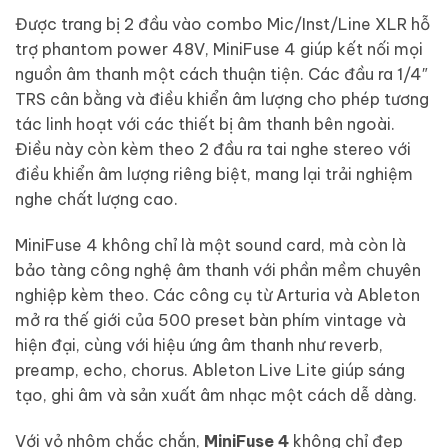
Được trang bị 2 đầu vào combo Mic/Inst/Line XLR hỗ
trợ phantom power 48V, MiniFuse 4 giúp kết nối mọi
nguồn âm thanh một cách thuận tiện. Các đầu ra 1/4″
TRS cân bằng và điều khiển âm lượng cho phép tương
tác linh hoạt với các thiết bị âm thanh bên ngoài.
Điều này còn kèm theo 2 đầu ra tai nghe stereo với
điều khiển âm lượng riêng biệt, mang lại trải nghiệm
nghe chất lượng cao.
MiniFuse 4 không chỉ là một sound card, mà còn là
bảo tàng công nghệ âm thanh với phần mềm chuyên
nghiệp kèm theo. Các công cụ từ Arturia và Ableton
mở ra thế giới của 500 preset bàn phím vintage và
hiện đại, cùng với hiệu ứng âm thanh như reverb,
preamp, echo, chorus. Ableton Live Lite giúp sáng
tạo, ghi âm và sản xuất âm nhạc một cách dễ dàng.
Với vỏ nhôm chắc chắn,
MiniFuse 4
không chỉ đẹp