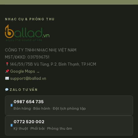
NHẠC CỤ & PHÒNG THU
CÔNG TY TNHH NHẠC NHẸ VIỆT NAM
MST/ĐKKD: 0317596751
146/59/75B Vũ Tùng, P.2, Bình Thạnh, TP.HCM
Google Maps →
support@ballad.vn
ZALO TƯ VẤN
0987 654 735
Bán hàng · Bảo hành · Đặt lịch phòng tập
0772 520 002
Kỹ thuật · Phối bài · Phòng thu âm