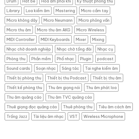
Drum
Hát bè
Hòa âm phối khí
Kỹ thuật phòng thu
Thạnh
–
Library
Loa kiểm âm
Mastering
Micro cầm tay
Giải
pháp
Micro không dây
Micro Neumann
Micro phỏng vấn
thu
Micro thu âm
Micro thu âm AKG
Micro Wireless
âm
chuyên
MIDI Controller
MIDI Keyboards
Mixer
Mixing
nghiệp,
tiết
Nhạc chờ doanh nghiệp
Nhạc chờ tổng đài
Nhạc cụ
kiệm
Phòng thu
Phần mềm
Phổ nhạc
Plugin
podcast
Sound cards
Soạn nhạc
Sáng tác
Tai nghe kiểm âm
Thiết bị phòng thu
Thiết bị thu Podcast
Thiết bị thu âm
Thiết kế phòng thu
Thu âm giọng nói
Thu âm phát loa
Thu âm quảng cáo
Thu âm TVC quảng cáo
Thuê giọng đọc quảng cáo
Thuê phòng thu
Tiêu âm cách âm
Trống Jazz
Tài liệu âm nhạc
VST
Wireless Microphone