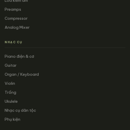
Loa kiểm âm
Preamps
Compressor
Analog Mixer
NHẠC CỤ
Piano điện & cơ
Guitar
Organ / Keyboard
Violin
Trống
Ukulele
Nhạc cụ dân tộc
Phụ kiện