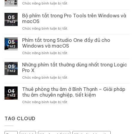
Th1
ở
Chức năng bình luận bị tắt
Optical
Compressor
Bộ phím tắt trong Pro Tools trên Windows và
05
là
macOS
Th12
gì?
ở
Chức năng bình luận bị tắt
Bộ
phím
Phím tắt trong Studio One đầy đủ cho
05
tắt
Windows và macOS
Th12
trong
ở
Chức năng bình luận bị tắt
Pro
Phím
Tools
tắt
Những phím tắt thường dùng nhất trong Logic
trên
05
trong
Windows
Pro X
Th12
Studio
và
ở
Chức năng bình luận bị tắt
One
macOS
Những
đầy
phím
Thuê phòng thu âm ở Bình Thạnh – Giải pháp
đủ
04
tắt
cho
thu âm chuyên nghiệp, tiết kiệm
Th12
thường
Windows
ở
Chức năng bình luận bị tắt
dùng
và
Thuê
nhất
macOS
phòng
trong
thu
TAG CLOUD
Logic
âm
Pro
ở
X
Bình