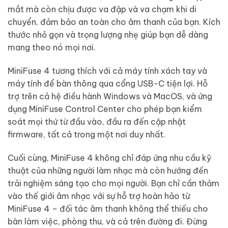
mắt mà còn chịu được va đập và va chạm khi di
chuyển, đảm bảo an toàn cho âm thanh của bạn. Kích
thước nhỏ gọn và trọng lượng nhẹ giúp bạn dễ dàng
mang theo nó mọi nơi.
MiniFuse 4 tương thích với cả máy tính xách tay và
máy tính để bàn thông qua cổng USB-C tiện lợi. Hỗ
trợ trên cả hệ điều hành Windows và MacOS, và ứng
dụng MiniFuse Control Center cho phép bạn kiểm
soát mọi thứ từ đầu vào, đầu ra đến cập nhật
firmware, tất cả trong một nơi duy nhất.
Cuối cùng, MiniFuse 4 không chỉ đáp ứng nhu cầu kỹ
thuật của những người làm nhạc mà còn hướng đến
trải nghiệm sáng tạo cho mọi người. Bạn chỉ cần thảm
vào thế giới âm nhạc với sự hỗ trợ hoàn hảo từ
MiniFuse 4 – đối tác âm thanh không thể thiếu cho
bàn làm việc, phòng thu, và cả trên đường đi. Đừng