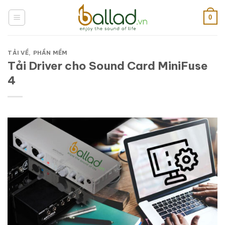
Bỏ
qua
0
nội
dung
TẢI VỀ
,
PHẦN MỀM
Tải Driver cho Sound Card MiniFuse
4