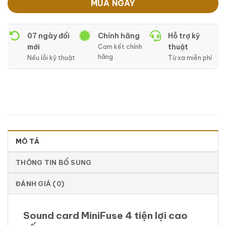
MUA NGAY
07 ngày đổi
Chính hãng
Hỗ trợ kỹ
mới
Cam kết chính
thuật
hãng
Nếu lỗi kỹ thuật
Từ xa miễn phí
MÔ TẢ
THÔNG TIN BỔ SUNG
ĐÁNH GIÁ (0)
Sound card MiniFuse 4 tiện lợi cao