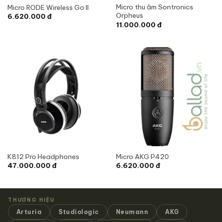
Micro thu âm Sontronics
Micro RODE Wireless Go II
Orpheus
6.620.000
đ
11.000.000
đ
K812 Pro Headphones
Micro AKG P420
47.000.000
đ
6.620.000
đ
THƯƠNG HIỆU
Arturia
Studiologic
Neumann
AKG