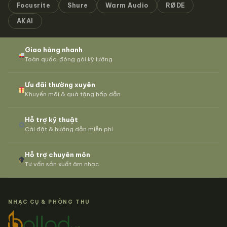
Focusrite
Shure
Warm Audio
RØDE
AKAI
Giao hàng nhanh
Toàn quốc, đóng gói kỹ lưỡng
Ưu đãi thường xuyên
Khuyến mãi & quà tặng hấp dẫn
Hỗ trợ kỹ thuật
Cài đặt & hướng dẫn miễn phí
Hỗ trợ chuyên môn
Tư vấn sản xuất âm nhạc
NHẠC CỤ & PHÒNG THU