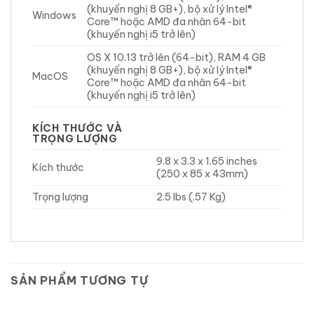
(khuyến nghị 8 GB+), bộ xử lý Intel®
Windows
Core™ hoặc AMD đa nhân 64-bit
(khuyến nghị i5 trở lên)
OS X 10.13 trở lên (64-bit), RAM 4 GB
(khuyến nghị 8 GB+), bộ xử lý Intel®
MacOS
Core™ hoặc AMD đa nhân 64-bit
(khuyến nghị i5 trở lên)
KÍCH THƯỚC VÀ
TRỌNG LƯỢNG
9.8 x 3.3 x 1.65 inches
Kích thước
(250 x 85 x 43mm)
Trọng lượng
2.5 lbs (.57 Kg)
SẢN PHẨM TƯƠNG TỰ