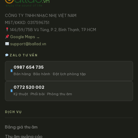
CÔNG TY TNHH NHẠC NHẸ VIỆT NAM
MST/ĐKKD: 0317596751
146/59/75B Vũ Tùng, P.2, Bình Thạnh, TP.HCM
Google Maps →
support@ballad.vn
ZALO TƯ VẤN
0987 654 735
Bán hàng · Bảo hành · Đặt lịch phòng tập
0772 520 002
Kỹ thuật · Phối bài · Phòng thu âm
DỊCH VỤ
Bảng giá thu âm
Thu âm quảng cáo