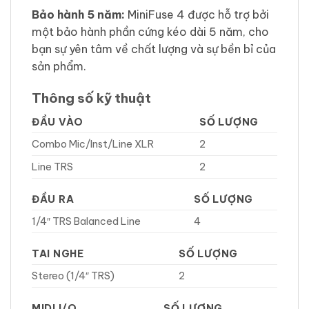
Bảo hành 5 năm:
MiniFuse 4 được hỗ trợ bởi
một bảo hành phần cứng kéo dài 5 năm, cho
bạn sự yên tâm về chất lượng và sự bền bỉ của
sản phẩm.
Thông số kỹ thuật
ĐẦU VÀO
SỐ LƯỢNG
Combo Mic/Inst/Line XLR
2
Line TRS
2
ĐẦU RA
SỐ LƯỢNG
1/4″ TRS Balanced Line
4
TAI NGHE
SỐ LƯỢNG
Stereo (1/4″ TRS)
2
MIDI I/O
SỐ LƯỢNG