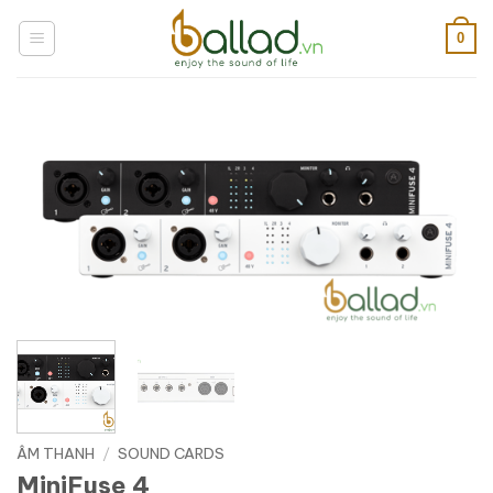
Bỏ
qua
0
nội
dung
ÂM THANH
/
SOUND CARDS
MiniFuse 4