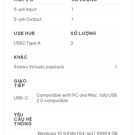
5-pin Input
1
5-pin Output
1
USB HUB
SỐ LƯỢNG
USB2 Type A
2
KHÁC
Stereo Virtual Loopback
1
GIAO
TIẾP
Compatible with PC and Mac, fully USB
USB-C
2.0 compatible
YÊU
CẦU HỆ
THỐNG
Windows 10 trở lên (64-bit), RAM 4 GB