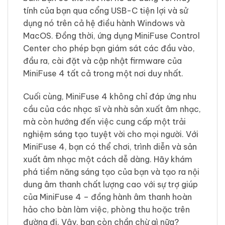
tính của bạn qua cổng USB-C tiện lợi và sử
dụng nó trên cả hệ điều hành Windows và
MacOS. Đồng thời, ứng dụng MiniFuse Control
Center cho phép bạn giám sát các đầu vào,
đầu ra, cài đặt và cập nhật firmware của
MiniFuse 4 tất cả trong một nơi duy nhất.
Cuối cùng, MiniFuse 4 không chỉ đáp ứng nhu
cầu của các nhạc sĩ và nhà sản xuất âm nhạc,
mà còn hướng đến việc cung cấp một trải
nghiệm sáng tạo tuyệt vời cho mọi người. Với
MiniFuse 4, bạn có thể chơi, trình diễn và sản
xuất âm nhạc một cách dễ dàng. Hãy khám
phá tiềm năng sáng tạo của bạn và tạo ra nội
dung âm thanh chất lượng cao với sự trợ giúp
của MiniFuse 4 – đồng hành âm thanh hoàn
hảo cho bàn làm việc, phòng thu hoặc trên
đường đi. Vậy, bạn còn chần chừ gì nữa?