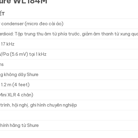
hure WL184M
ẾT
r condenser (micro đeo cài áo)
rdioid: Tập trung thu âm từ phía trước, giảm âm thanh từ xung qu
 17 kHz
/Pa (5.6 mV) tại 1 kHz
ms
g không dây Shure
 1.2 m (4 feet)
ini XLR 4 chân)
rình, hội nghị, ghi hình chuyên nghiệp
hính hãng từ Shure