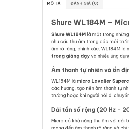
MÔ TẢ
ĐÁNH GIÁ (0)
Shure WL184M – Micr
Shure WL184M
là một trong những
nhu cầu thu âm trong các môi trườn
âm rõ ràng, chính xác, WL184M là m
trong giảng dạy
và nhiều ứng dụn
Âm thanh tự nhiên và ổn đị
WL184M là m
icro Lavalier Super
các hướng, tạo nên âm thanh tự nhi
trường hoặc khi người nói di chuyển
Dải tần số rộng (20 Hz – 2
Micro có khả năng thu âm với dải 
mang đến âm thanh rõ ràng và chi 