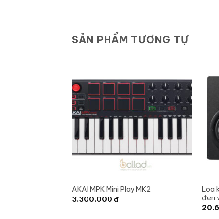
SẢN PHẨM TƯƠNG TỰ
Loa 
AKAI MPK Mini Play MK2
đen 
3.300.000
đ
20.