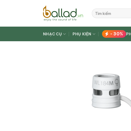
Bỏ
qua
Tìm
kiếm:
nội
dung
- 30%
NHẠC CỤ
PHỤ KIỆN
P