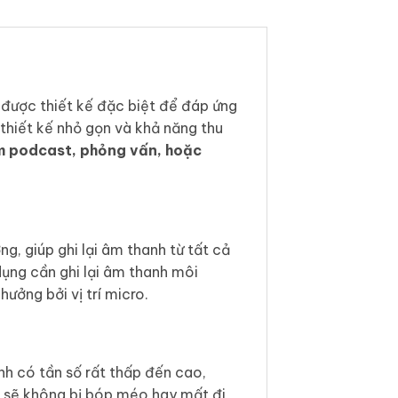
 được thiết kế đặc biệt để đáp ứng
 thiết kế nhỏ gọn và khả năng thu
m podcast, phỏng vấn, hoặc
g, giúp ghi lại âm thanh từ tất cả
dụng cần ghi lại âm thanh môi
hưởng bởi vị trí micro.
nh có tần số rất thấp đến cao,
c sẽ không bị bóp méo hay mất đi