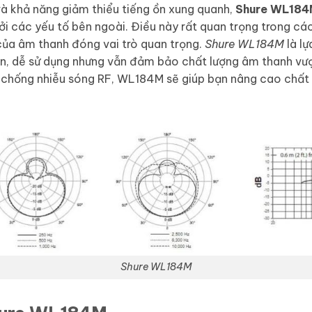
và khả năng giảm thiểu tiếng ồn xung quanh,
Shure WL184
 các yếu tố bên ngoài. Điều này rất quan trọng trong các
 của âm thanh đóng vai trò quan trọng.
Shure WL184M
là l
ọn, dễ sử dụng nhưng vẫn đảm bảo chất lượng âm thanh vượ
g chống nhiễu sóng RF, WL184M sẽ giúp bạn nâng cao chất l
Shure WL184M