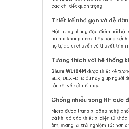
các chi tiết quan trọng.
Thiết kế nhỏ gọn và dễ dà
Một trong những đặc điểm nổi bật 
áo mà không cảm thấy cồng kềnh. 
họ tự do di chuyển và thuyết trình 
Tương thích với hệ thống 
Shure WL184M
được thiết kế tươn
SLX, ULX-D. Điều này giúp người d
rắc rối về kết nối dây.
Chống nhiễu sóng RF cực đ
Micro được trang bị công nghệ chố
cả khi có các thiết bị điện tử khác
âm, mang lại trải nghiệm tốt hơn c