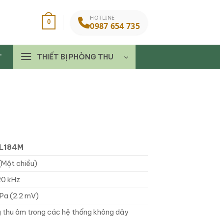
HOTLINE
0
0987 654 735
THIẾT BỊ PHÒNG THU
T
WL184M
(Một chiều)
20 kHz
Pa (2.2 mV)
 thu âm trong các hệ thống không dây