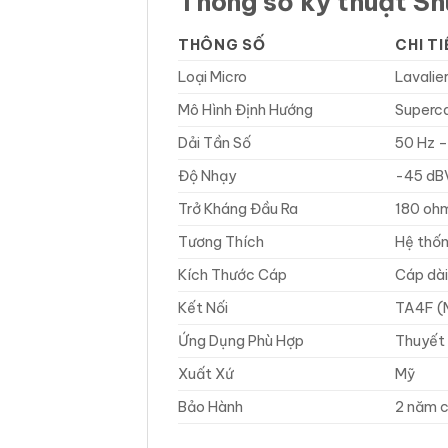
Thông số kỹ thuật S
THÔNG SỐ
CHI TI
Loại Micro
Lavalie
Mô Hình Định Hướng
Superca
Dải Tần Số
50 Hz –
Độ Nhạy
-45 dBV
Trở Kháng Đầu Ra
180 oh
Tương Thích
Hệ thốn
Kích Thước Cáp
Cáp dài
Kết Nối
TA4F (M
Ứng Dụng Phù Hợp
Thuyết t
Xuất Xứ
Mỹ
Bảo Hành
2 năm c