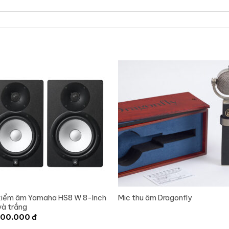
kiểm âm Yamaha HS8 W 8-Inch
Mic thu âm Dragonfly
và trắng
600.000
đ