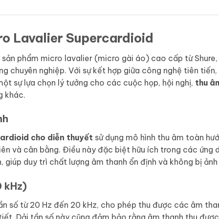
o Lavalier Supercardioid
 sản phẩm micro lavalier (micro gài áo) cao cấp từ Shure,
g chuyên nghiệp. Với sự kết hợp giữa công nghệ tiên tiến,
ột sự lựa chọn lý tưởng cho các cuộc họp, hội nghị,
thu â
g khác.
nh
cardioid cho diễn thuyết
sử dụng mô hình thu âm toàn hướn
ên và cân bằng. Điều này đặc biệt hữu ích trong các ứng 
, giúp duy trì chất lượng âm thanh ổn định và không bị ảnh 
0 kHz)
tần số từ 20 Hz đến 20 kHz, cho phép thu được các âm tha
tiết. Dải tần số này cũng đảm bảo rằng âm thanh thu đượ