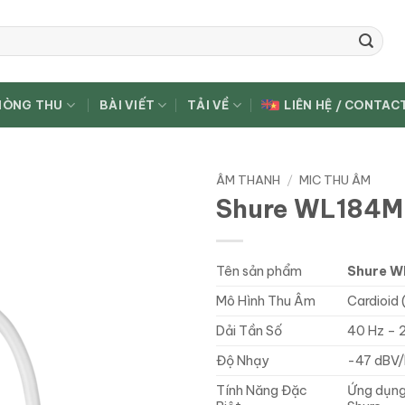
HÒNG THU
BÀI VIẾT
TẢI VỀ
LIÊN HỆ / CONTAC
ÂM THANH
/
MIC THU ÂM
Shure WL184M
Tên sản phẩm
Shure 
Mô Hình Thu Âm
Cardioid 
Dải Tần Số
40 Hz – 
Độ Nhạy
-47 dBV/
Tính Năng Đặc
Ứng dụng