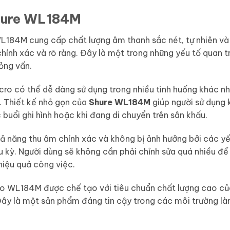
Shure WL184M
184M cung cấp chất lượng âm thanh sắc nét, tự nhiên và c
hính xác và rõ ràng. Đây là một trong những yếu tố quan t
ỏng vấn.
cro có thể dễ dàng sử dụng trong nhiều tình huống khác nha
. Thiết kế nhỏ gọn của
Shure WL184M
giúp người sử dụng 
 buổi ghi hình hoặc khi đang di chuyển trên sân khấu.
ả năng thu âm chính xác và không bị ảnh hưởng bởi các yế
 kỳ. Người dùng sẽ không cần phải chỉnh sửa quá nhiều để 
iệu quả công việc.
o WL184M được chế tạo với tiêu chuẩn chất lượng cao của
 Đây là một sản phẩm đáng tin cậy trong các môi trường là