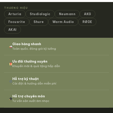
THƯƠNG HIỆU
Arturia
Studiologic
Neumann
AKG
Focusrite
Shure
Warm Audio
RØDE
AKAI
Giao hàng nhanh
Toàn quốc, đóng gói kỹ lưỡng
Ưu đãi thường xuyên
Khuyến mãi & quà tặng hấp dẫn
Hỗ trợ kỹ thuật
Cài đặt & hướng dẫn miễn phí
Hỗ trợ chuyên môn
Tư vấn sản xuất âm nhạc