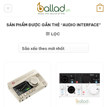
Bỏ
qua
0
nội
dung
SẢN PHẨM ĐƯỢC GẮN THẺ “AUDIO INTERFACE”
LỌC