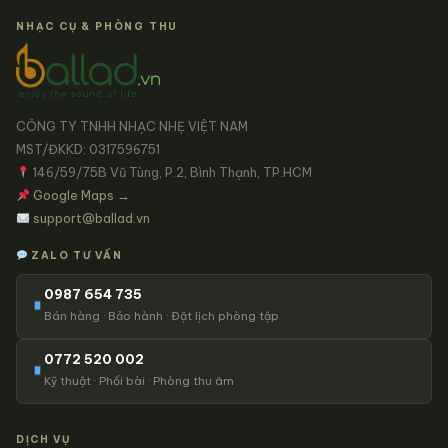
NHẠC CỤ & PHÒNG THU
CÔNG TY TNHH NHẠC NHẸ VIỆT NAM
MST/ĐKKD: 0317596751
146/59/75B Vũ Tùng, P.2, Bình Thạnh, TP.HCM
Google Maps →
support@ballad.vn
ZALO TƯ VẤN
0987 654 735
Bán hàng · Bảo hành · Đặt lịch phòng tập
0772 520 002
Kỹ thuật · Phối bài · Phòng thu âm
DỊCH VỤ