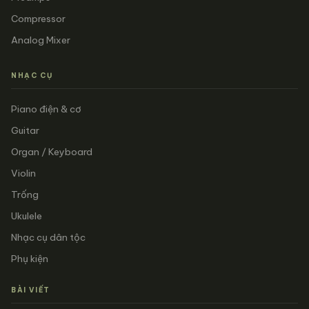
Compressor
Analog Mixer
NHẠC CỤ
Piano điện & cơ
Guitar
Organ / Keyboard
Violin
Trống
Ukulele
Nhạc cụ dân tộc
Phụ kiện
BÀI VIẾT