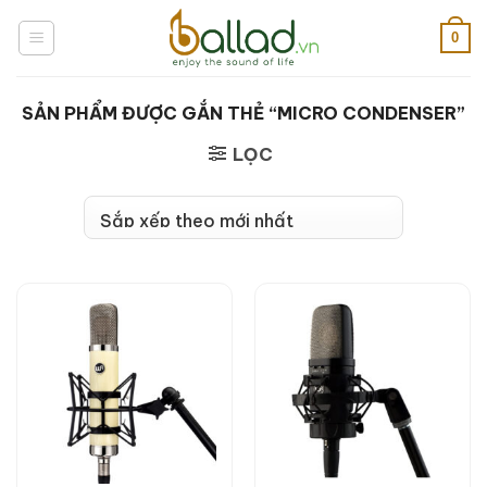
Bỏ
qua
0
nội
dung
SẢN PHẨM ĐƯỢC GẮN THẺ “MICRO CONDENSER”
LỌC