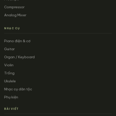
Compressor
Analog Mixer
NHẠC CỤ
Piano điện & cơ
Guitar
Organ / Keyboard
Violin
Trống
Ukulele
Nhạc cụ dân tộc
Phụ kiện
BÀI VIẾT