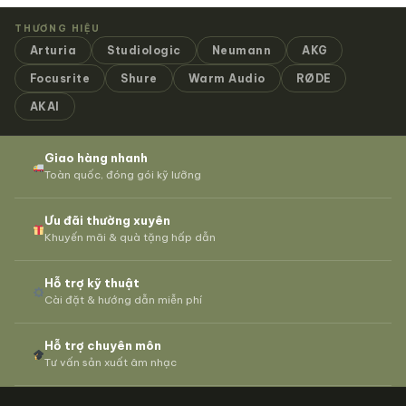
THƯƠNG HIỆU
Arturia
Studiologic
Neumann
AKG
Focusrite
Shure
Warm Audio
RØDE
AKAI
Giao hàng nhanh
Toàn quốc, đóng gói kỹ lưỡng
Ưu đãi thường xuyên
Khuyến mãi & quà tặng hấp dẫn
Hỗ trợ kỹ thuật
Cài đặt & hướng dẫn miễn phí
Hỗ trợ chuyên môn
Tư vấn sản xuất âm nhạc