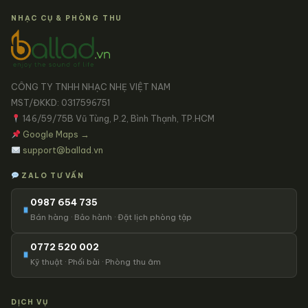
NHẠC CỤ & PHÒNG THU
CÔNG TY TNHH NHẠC NHẸ VIỆT NAM
MST/ĐKKD: 0317596751
146/59/75B Vũ Tùng, P.2, Bình Thạnh, TP.HCM
Google Maps →
support@ballad.vn
ZALO TƯ VẤN
0987 654 735
Bán hàng · Bảo hành · Đặt lịch phòng tập
0772 520 002
Kỹ thuật · Phối bài · Phòng thu âm
DỊCH VỤ