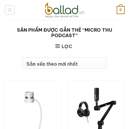
Bỏ
qua
0
nội
dung
SẢN PHẨM ĐƯỢC GẮN THẺ “MICRO THU
PODCAST”
LỌC