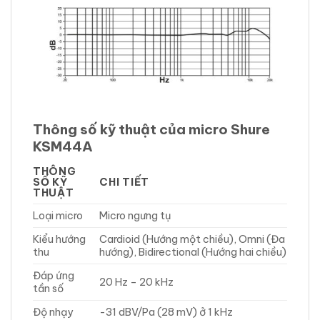
Thông số kỹ thuật của micro Shure
KSM44A
THÔNG
SỐ KỸ
CHI TIẾT
THUẬT
Loại micro
Micro ngưng tụ
Kiểu hướng
Cardioid (Hướng một chiều), Omni (Đa
thu
hướng), Bidirectional (Hướng hai chiều)
Đáp ứng
20 Hz – 20 kHz
tần số
Độ nhạy
-31 dBV/Pa (28 mV) ở 1 kHz