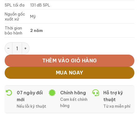
SPL tối đa
131 dB SPL
Nguồn gốc
Mỹ
xuất xứ
Thời gian
2 năm
bảo hành
Shure KSM44A số lượng
THÊM VÀO GIỎ HÀNG
MUA NGAY
07 ngày đổi
Chính hãng
Hỗ trợ kỹ
mới
Cam kết chính
thuật
hãng
Nếu lỗi kỹ thuật
Từ xa miễn phí