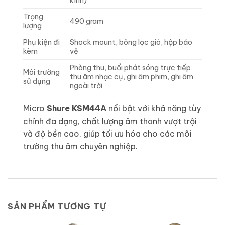
kính)
Trọng
490 gram
lượng
Phụ kiện đi
Shock mount, bông lọc gió, hộp bảo
kèm
vệ
Phòng thu, buổi phát sóng trực tiếp,
Môi trường
thu âm nhạc cụ, ghi âm phim, ghi âm
sử dụng
ngoài trời
Micro
Shure KSM44A
nổi bật với khả năng tùy
chỉnh đa dạng, chất lượng âm thanh vượt trội
và độ bền cao, giúp tối ưu hóa cho các môi
trường thu âm chuyên nghiệp.
SẢN PHẨM TƯƠNG TỰ