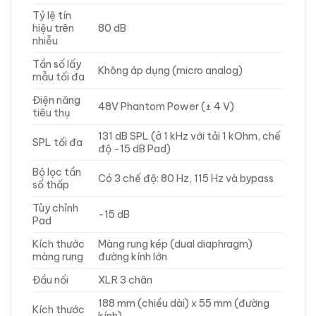
Tỷ lệ tín
hiệu trên
80 dB
nhiễu
Tần số lấy
Không áp dụng (micro analog)
mẫu tối đa
Điện năng
48V Phantom Power (± 4 V)
tiêu thụ
131 dB SPL (ở 1 kHz với tải 1 kOhm, chế
SPL tối đa
độ -15 dB Pad)
Bộ lọc tần
Có 3 chế độ: 80 Hz, 115 Hz và bypass
số thấp
Tùy chỉnh
-15 dB
Pad
Kích thước
Màng rung kép (dual diaphragm)
màng rung
đường kính lớn
Đầu nối
XLR 3 chân
188 mm (chiều dài) x 55 mm (đường
Kích thước