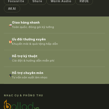
Focusrite
Shure
Warm Audio
RØDE
AKAI
Giao hàng nhanh
Toàn quốc, đóng gói kỹ lưỡng
Ưu đãi thường xuyên
Khuyến mãi & quà tặng hấp dẫn
Hỗ trợ kỹ thuật
Cài đặt & hướng dẫn miễn phí
Hỗ trợ chuyên môn
Tư vấn sản xuất âm nhạc
NHẠC CỤ & PHÒNG THU