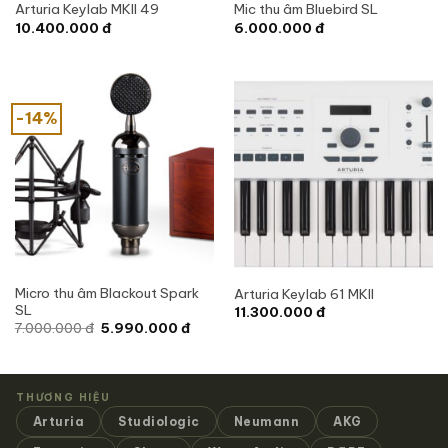
Arturia Keylab MKII 49
Mic thu âm Bluebird SL
10.400.000
đ
6.000.000
đ
-14%
Micro thu âm Blackout Spark
Arturia Keylab 61 MKII
SL
11.300.000
đ
Giá
Giá
7.000.000
đ
5.990.000
đ
gốc
hiện
là:
tại
7.000.000 đ.
là:
5.990.000 đ.
THƯƠNG HIỆU
Arturia
Studiologic
Neumann
AKG