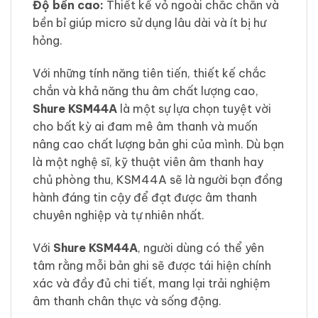
Độ bền cao:
Thiết kế vỏ ngoài chắc chắn và
bền bỉ giúp micro sử dụng lâu dài và ít bị hư
hỏng.
Với những tính năng tiên tiến, thiết kế chắc
chắn và khả năng thu âm chất lượng cao,
Shure KSM44A
là một sự lựa chọn tuyệt vời
cho bất kỳ ai đam mê âm thanh và muốn
nâng cao chất lượng bản ghi của mình. Dù bạn
là một nghệ sĩ, kỹ thuật viên âm thanh hay
chủ phòng thu, KSM44A sẽ là người bạn đồng
hành đáng tin cậy để đạt được âm thanh
chuyên nghiệp và tự nhiên nhất.
Với
Shure KSM44A
, người dùng có thể yên
tâm rằng mỗi bản ghi sẽ được tái hiện chính
xác và đầy đủ chi tiết, mang lại trải nghiệm
âm thanh chân thực và sống động.