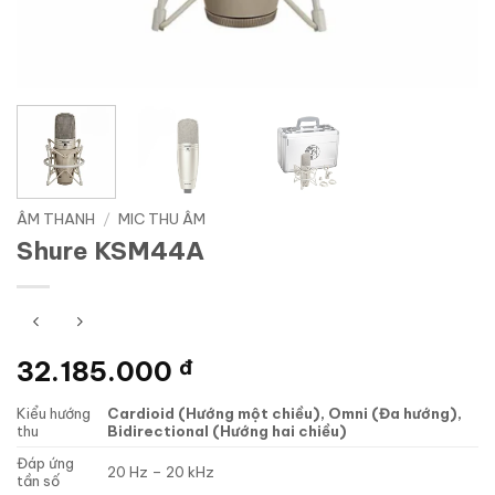
ÂM THANH
/
MIC THU ÂM
Shure KSM44A
32.185.000
đ
Kiểu hướng
Cardioid (Hướng một chiều), Omni (Đa hướng),
thu
Bidirectional (Hướng hai chiều)
Đáp ứng
20 Hz – 20 kHz
tần số