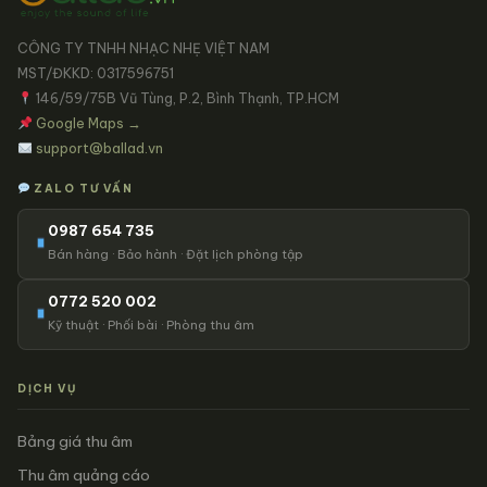
CÔNG TY TNHH NHẠC NHẸ VIỆT NAM
MST/ĐKKD: 0317596751
146/59/75B Vũ Tùng, P.2, Bình Thạnh, TP.HCM
Google Maps →
support@ballad.vn
ZALO TƯ VẤN
0987 654 735
Bán hàng · Bảo hành · Đặt lịch phòng tập
0772 520 002
Kỹ thuật · Phối bài · Phòng thu âm
DỊCH VỤ
Bảng giá thu âm
Thu âm quảng cáo