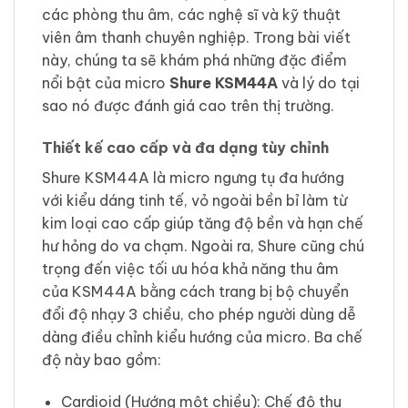
các phòng thu âm, các nghệ sĩ và kỹ thuật
viên âm thanh chuyên nghiệp. Trong bài viết
này, chúng ta sẽ khám phá những đặc điểm
nổi bật của micro
Shure KSM44A
và lý do tại
sao nó được đánh giá cao trên thị trường.
Thiết kế cao cấp và đa dạng tùy chỉnh
Shure KSM44A là micro ngưng tụ đa hướng
với kiểu dáng tinh tế, vỏ ngoài bền bỉ làm từ
kim loại cao cấp giúp tăng độ bền và hạn chế
hư hỏng do va chạm. Ngoài ra, Shure cũng chú
trọng đến việc tối ưu hóa khả năng thu âm
của KSM44A bằng cách trang bị bộ chuyển
đổi độ nhạy 3 chiều, cho phép người dùng dễ
dàng điều chỉnh kiểu hướng của micro. Ba chế
độ này bao gồm:
Cardioid (Hướng một chiều): Chế độ thu