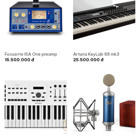
Focusrite ISA One preamp
Arturia KeyLab 88 mk3
15.500.000
đ
25.500.000
đ