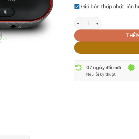
Giá bán thấp nhất liên 
Focusrite Vocaster One số 
THÊM
07 ngày đổi mới
Nếu lỗi kỹ thuật