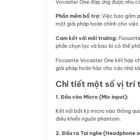
Vocaster One đáp ứng được nhu cầu
Phần mềm bổ trợ:
Việc bao gồm ph
một giải pháp hoàn chỉnh cho việc 
Cam kết với môi trường:
Focusrit
phần chọn lọc và bao bì có thể phâ
Focusrite Vocaster One kết hợp chấ
giải pháp hoàn hảo cho các nhà sả
Chi tiết một số vị trí 
1. Đầu vào Micro (Mic input):
Kết nối bất kỳ micro nào thông q
điều khiển nguồn phantom.
2. Đầu ra Tai nghe (Headphone o