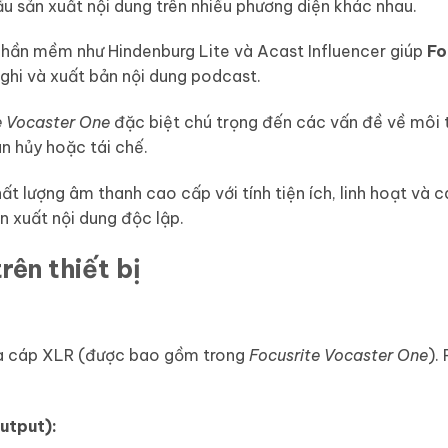
 sản xuất nội dung trên nhiều phương diện khác nhau.
ần mềm như Hindenburg Lite và Acast Influencer giúp
Fo
ghi và xuất bản nội dung podcast.
e Vocaster One
đặc biệt chú trọng đến các vấn đề về môi t
n hủy hoặc tái chế.
t lượng âm thanh cao cấp với tính tiện ích, linh hoạt và 
n xuất nội dung độc lập.
trên thiết bị
ua cáp XLR (được bao gồm trong
Focusrite Vocaster One
).
utput):