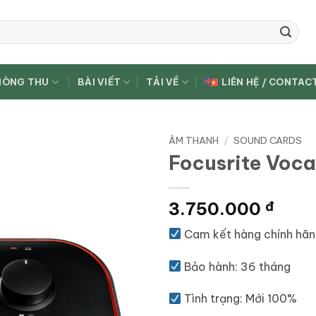
HÒNG THU
BÀI VIẾT
TẢI VỀ
LIÊN HỆ / CONTAC
ÂM THANH
/
SOUND CARDS
Focusrite Voca
3.750.000
đ
Cam kết hàng chính hã
Bảo hành: 36 tháng
Tình trạng: Mới 100%