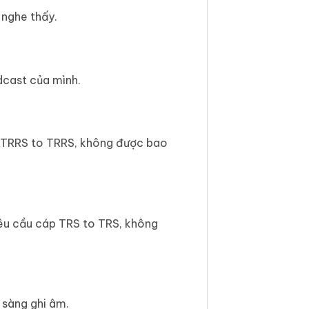
 nghe thấy.
dcast của mình.
p TRRS to TRRS, không được bao
êu cầu cáp TRS to TRS, không
 sàng ghi âm.