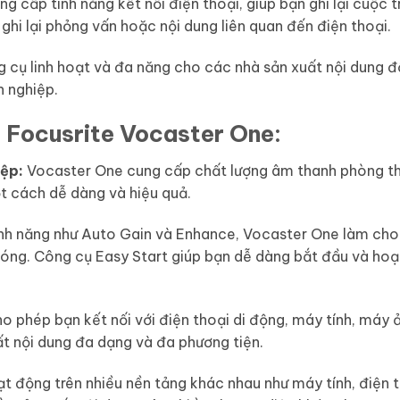
 cấp tính năng kết nối điện thoại, giúp bạn ghi lại cuộc 
ghi lại phỏng vấn hoặc nội dung liên quan đến điện thoại.
 cụ linh hoạt và đa năng cho các nhà sản xuất nội dung độ
n nghiệp.
 Focusrite Vocaster One:
ệp:
Vocaster One cung cấp chất lượng âm thanh phòng thu
 cách dễ dàng và hiệu quả.
nh năng như Auto Gain và Enhance, Vocaster One làm cho 
hóng. Công cụ Easy Start giúp bạn dễ dàng bắt đầu và hoạ
 phép bạn kết nối với điện thoại di động, máy tính, máy ả
uất nội dung đa dạng và đa phương tiện.
t động trên nhiều nền tảng khác nhau như máy tính, điện 