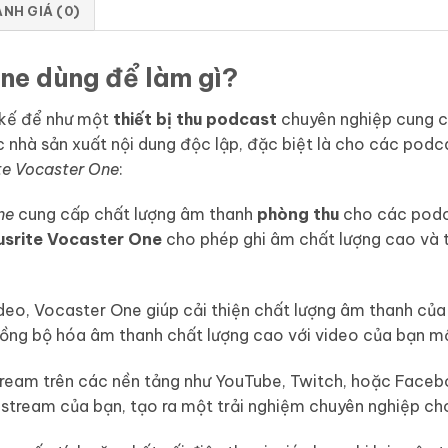
NH GIÁ (0)
ne dùng để làm gì?
 kế để như một
thiết bị thu podcast
chuyên nghiệp cung c
 nhà sản xuất nội dung độc lập, đặc biệt là cho các podca
te Vocaster One
:
ne
cung cấp chất lượng âm thanh
phòng thu
cho các podca
usrite Vocaster One
cho phép ghi âm chất lượng cao và t
deo, Vocaster One giúp cải thiện chất lượng âm thanh của 
ồng bộ hóa âm thanh chất lượng cao với video của bạn m
ream trên các nền tảng như YouTube, Twitch, hoặc Facebo
estream của bạn, tạo ra một trải nghiệm chuyên nghiệp ch