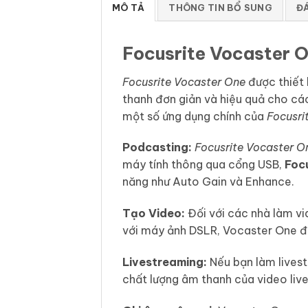
MÔ TẢ
THÔNG TIN BỔ SUNG
ĐÁ
Focusrite Vocaster O
Focusrite Vocaster One
được thiết
thanh đơn giản và hiệu quả cho các
một số ứng dụng chính của
Focusri
Podcasting:
Focusrite Vocaster O
máy tính thông qua cổng USB,
Foc
năng như Auto Gain và Enhance.
Tạo Video:
Đối với các nhà làm vi
với máy ảnh DSLR, Vocaster One đ
Livestreaming:
Nếu bạn làm livest
chất lượng âm thanh của video liv