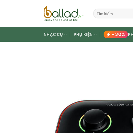
Bỏ
qua
Tìm
kiếm:
nội
dung
- 30%
NHẠC CỤ
PHỤ KIỆN
P