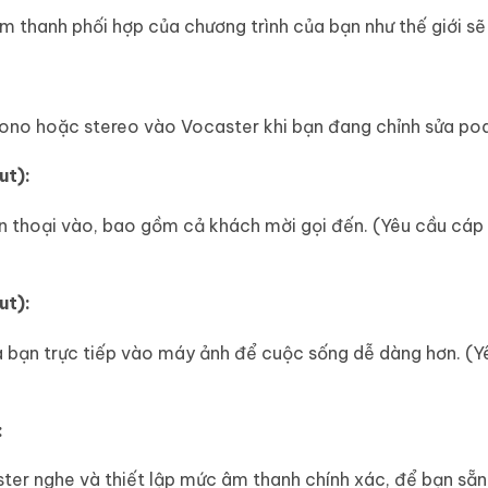
m thanh phối hợp của chương trình của bạn như thế giới sẽ
mono hoặc stereo vào Vocaster khi bạn đang chỉnh sửa po
ut):
n thoại vào, bao gồm cả khách mời gọi đến. (Yêu cầu cá
ut):
 bạn trực tiếp vào máy ảnh để cuộc sống dễ dàng hơn. (Y
:
er nghe và thiết lập mức âm thanh chính xác, để bạn sẵn