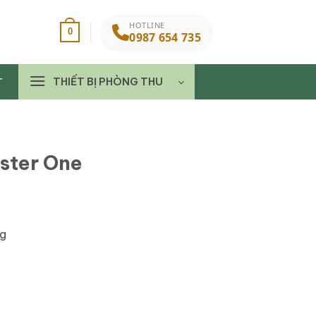
HOTLINE
0
0987 654 735
THIẾT BỊ PHÒNG THU
T
ster One
ng