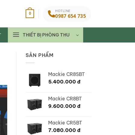
HOTLINE
0
0987 654 735
THIẾT BỊ PHÒNG THU
T
SẢN PHẨM
Mackie CR8SBT
5.400.000
đ
Mackie CR8BT
9.600.000
đ
Mackie CR5BT
7.080.000
đ