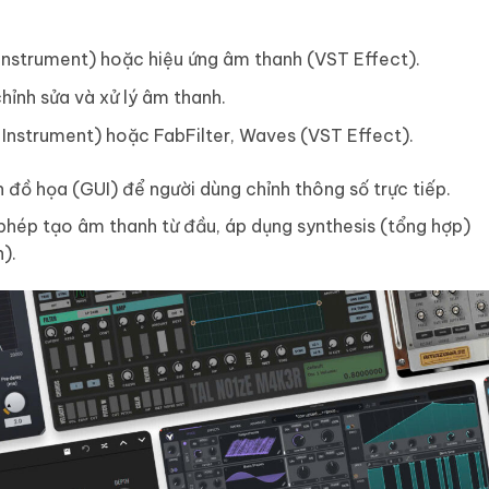
Instrument) hoặc hiệu ứng âm thanh (VST Effect).
hỉnh sửa và xử lý âm thanh.
 Instrument) hoặc FabFilter, Waves (VST Effect).
n đồ họa (GUI) để người dùng chỉnh thông số trực tiếp.
phép tạo âm thanh từ đầu, áp dụng synthesis (tổng hợp)
).