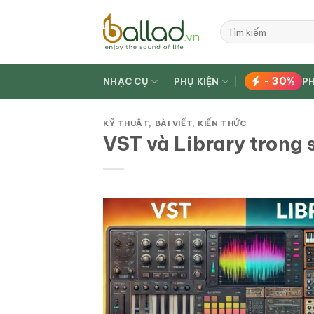
Bỏ
qua
Tìm
kiếm:
nội
dung
- 30%
NHẠC CỤ
PHỤ KIỆN
P
KỸ THUẬT
,
BÀI VIẾT
,
KIẾN THỨC
VST và Library trong 