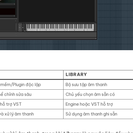
LIBRARY
 mềm/Plugin độc lập
Bộ sưu tập âm thanh
ể chỉnh sửa sâu
Chủ yếu chọn âm sẵn có
hỗ trợ VST
Engine hoặc VST hỗ trợ
à xử lý âm thanh
Sử dụng âm thanh ghi sẵn