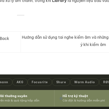
và xử lý âm thanh, trong khi
Library
là nguyên liệu đầu và
Hướng dẫn sử dụng tai nghe kiểm âm và những 
(Back
ý khi kiểm âm
mann
AKG
Focusrite
Shure
Warm Audio
RØ
đãi thường xuyên
Hỗ trợ kỹ thuật
ến mãi & quà tặng hấp dẫn
Cài đặt & hướng dẫn miễn phí