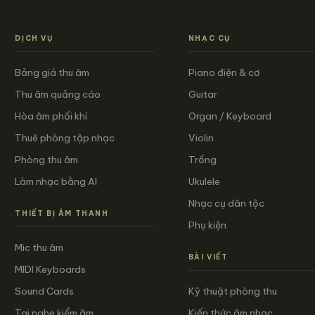
DỊCH VỤ
NHẠC CỤ
Bảng giá thu âm
Piano điện & cơ
Thu âm quảng cáo
Guitar
Hòa âm phối khí
Organ / Keyboard
Thuê phòng tập nhạc
Violin
Phòng thu âm
Trống
Làm nhạc bằng AI
Ukulele
Nhạc cụ dân tộc
THIẾT BỊ ÂM THANH
Phụ kiện
Mic thu âm
BÀI VIẾT
MIDI Keyboards
Sound Cards
Kỹ thuật phòng thu
Tai nghe kiểm âm
Kiến thức âm nhạc