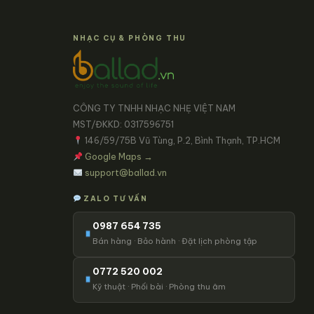
NHẠC CỤ & PHÒNG THU
CÔNG TY TNHH NHẠC NHẸ VIỆT NAM
MST/ĐKKD: 0317596751
146/59/75B Vũ Tùng, P.2, Bình Thạnh, TP.HCM
Google Maps →
support@ballad.vn
ZALO TƯ VẤN
0987 654 735
Bán hàng · Bảo hành · Đặt lịch phòng tập
0772 520 002
Kỹ thuật · Phối bài · Phòng thu âm