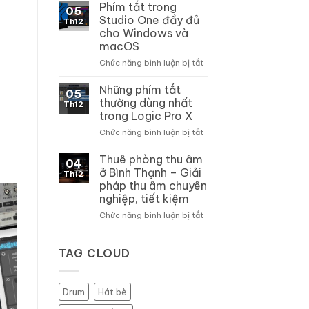
phím
Phím tắt trong
05
tắt
Studio One đầy đủ
Th12
trong
cho Windows và
Pro
macOS
Tools
trên
ở
Chức năng bình luận bị tắt
Windows
Phím
và
tắt
Những phím tắt
05
macOS
trong
thường dùng nhất
Th12
Studio
trong Logic Pro X
One
ở
Chức năng bình luận bị tắt
đầy
Những
đủ
phím
cho
Thuê phòng thu âm
04
tắt
Windows
ở Bình Thạnh – Giải
Th12
thường
và
pháp thu âm chuyên
dùng
macOS
nghiệp, tiết kiệm
nhất
trong
ở
Chức năng bình luận bị tắt
Logic
Thuê
Pro
phòng
X
thu
TAG CLOUD
âm
ở
Bình
Drum
Hát bè
Thạnh
–