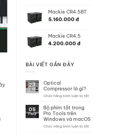
Mackie CR4.5BT
5.160.000
đ
Mackie CR4.5
4.200.000
đ
BÀI VIẾT GẦN ĐÂY
Optical
đây
23
Compressor là gì?
Th1
ở
Chức năng bình luận bị tắt
Optical
Compressor
Bộ phím tắt trong
05
là
Pro Tools trên
Th12
gì?
g
Windows và macOS
ở
Chức năng bình luận bị tắt
Bộ