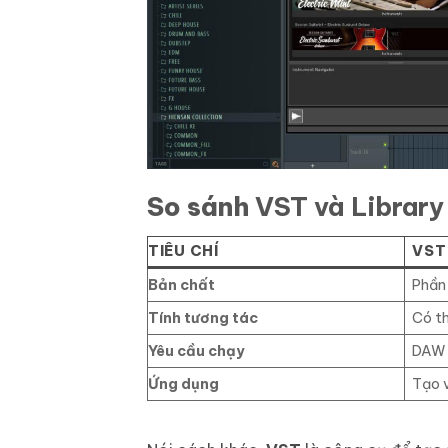
So sánh
VST và Library
TIÊU CHÍ
VST
Bản chất
Phần
Tính tương tác
Có th
Yêu cầu chạy
DAW 
Ứng dụng
Tạo v