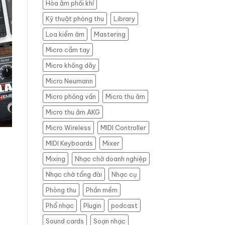
Hòa âm phối khí
Giải
pháp
Kỹ thuật phòng thu
Library
thu
Loa kiểm âm
Mastering
âm
chuyên
Micro cầm tay
nghiệp,
tiết
Micro không dây
kiệm
Micro Neumann
Micro phỏng vấn
Micro thu âm
Micro thu âm AKG
Micro Wireless
MIDI Controller
MIDI Keyboards
Mixer
Mixing
Nhạc chờ doanh nghiệp
Nhạc chờ tổng đài
Nhạc cụ
Phòng thu
Phần mềm
Phổ nhạc
Plugin
podcast
Sound cards
Soạn nhạc