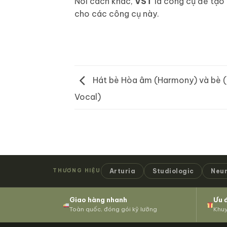
Nói cách khác,
VST
là công cụ để tạo 
cho các công cụ này.
Hát bè Hòa âm (Harmony) và bè 
Vocal)
Arturia
Studiologic
Neu
THƯƠNG HIỆU
Giao hàng nhanh
Ưu 
Toàn quốc, đóng gói kỹ lưỡng
Khuy