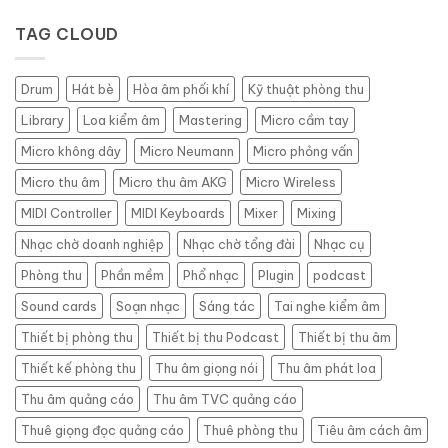
macOS
phòng
trong
thu
TAG CLOUD
Logic
âm
Pro
ở
X
Bình
Drum
Hát bè
Hòa âm phối khí
Kỹ thuật phòng thu
Thạnh
–
Library
Loa kiểm âm
Mastering
Micro cầm tay
Giải
pháp
Micro không dây
Micro Neumann
Micro phỏng vấn
thu
Micro thu âm
Micro thu âm AKG
Micro Wireless
âm
chuyên
MIDI Controller
MIDI Keyboards
Mixer
Mixing
nghiệp,
tiết
Nhạc chờ doanh nghiệp
Nhạc chờ tổng đài
Nhạc cụ
kiệm
Phòng thu
Phần mềm
Phổ nhạc
Plugin
podcast
Sound cards
Soạn nhạc
Sáng tác
Tai nghe kiểm âm
Thiết bị phòng thu
Thiết bị thu Podcast
Thiết bị thu âm
Thiết kế phòng thu
Thu âm giọng nói
Thu âm phát loa
Thu âm quảng cáo
Thu âm TVC quảng cáo
Thuê giọng đọc quảng cáo
Thuê phòng thu
Tiêu âm cách âm