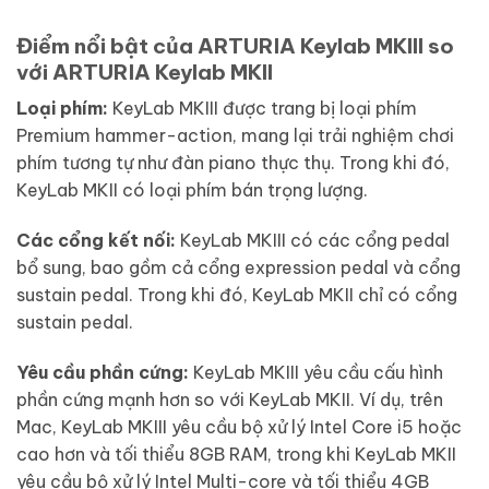
Điểm nổi bật của ARTURIA Keylab MKIII so
với ARTURIA Keylab MKII
Loại phím:
KeyLab MKIII được trang bị loại phím
Premium hammer-action, mang lại trải nghiệm chơi
phím tương tự như đàn piano thực thụ. Trong khi đó,
KeyLab MKII có loại phím bán trọng lượng.
Các cổng kết nối:
KeyLab MKIII có các cổng pedal
bổ sung, bao gồm cả cổng expression pedal và cổng
sustain pedal. Trong khi đó, KeyLab MKII chỉ có cổng
sustain pedal.
Yêu cầu phần cứng:
KeyLab MKIII yêu cầu cấu hình
phần cứng mạnh hơn so với KeyLab MKII. Ví dụ, trên
Mac, KeyLab MKIII yêu cầu bộ xử lý Intel Core i5 hoặc
cao hơn và tối thiểu 8GB RAM, trong khi KeyLab MKII
yêu cầu bộ xử lý Intel Multi-core và tối thiểu 4GB