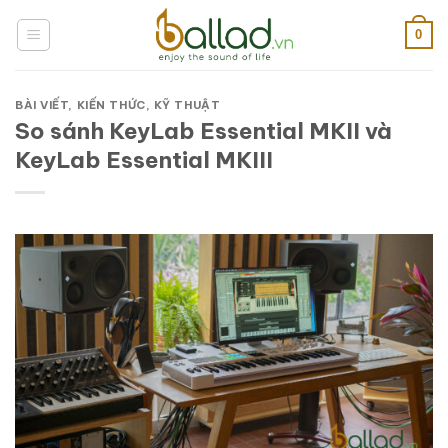
Bỏ
qua
0
nội
dung
BÀI VIẾT
,
KIẾN THỨC
,
KỸ THUẬT
So sánh KeyLab Essential MKII và
KeyLab Essential MKIII