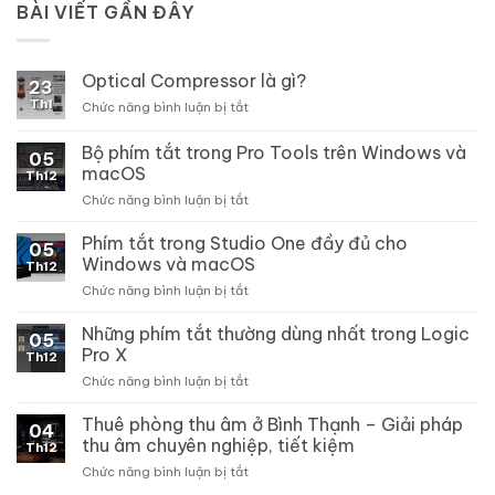
BÀI VIẾT GẦN ĐÂY
Optical Compressor là gì?
23
Th1
ở
Chức năng bình luận bị tắt
Optical
Compressor
Bộ phím tắt trong Pro Tools trên Windows và
05
là
macOS
Th12
gì?
ở
Chức năng bình luận bị tắt
Bộ
phím
Phím tắt trong Studio One đầy đủ cho
05
tắt
Windows và macOS
Th12
trong
ở
Chức năng bình luận bị tắt
Pro
Phím
Tools
tắt
Những phím tắt thường dùng nhất trong Logic
trên
05
trong
Windows
Pro X
Th12
Studio
và
ở
Chức năng bình luận bị tắt
One
macOS
Những
đầy
phím
Thuê phòng thu âm ở Bình Thạnh – Giải pháp
đủ
04
tắt
cho
thu âm chuyên nghiệp, tiết kiệm
Th12
thường
Windows
ở
Chức năng bình luận bị tắt
dùng
và
Thuê
nhất