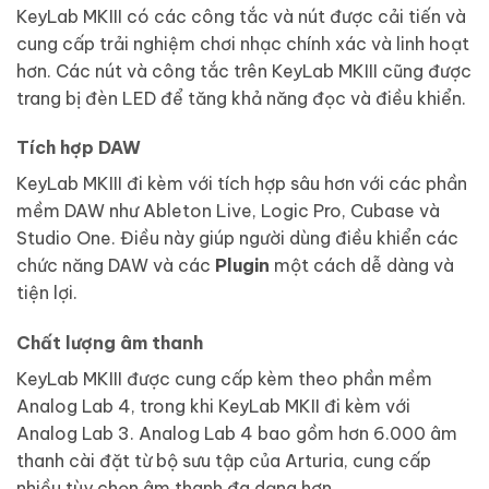
KeyLab MKIII có các công tắc và nút được cải tiến và
cung cấp trải nghiệm chơi nhạc chính xác và linh hoạt
hơn. Các nút và công tắc trên KeyLab MKIII cũng được
trang bị đèn LED để tăng khả năng đọc và điều khiển.
Tích hợp DAW
KeyLab MKIII đi kèm với tích hợp sâu hơn với các phần
mềm DAW như Ableton Live, Logic Pro, Cubase và
Studio One. Điều này giúp người dùng điều khiển các
chức năng DAW và các
Plugin
một cách dễ dàng và
tiện lợi.
Chất lượng âm thanh
KeyLab MKIII được cung cấp kèm theo phần mềm
Analog Lab 4, trong khi KeyLab MKII đi kèm với
Analog Lab 3. Analog Lab 4 bao gồm hơn 6.000 âm
thanh cài đặt từ bộ sưu tập của Arturia, cung cấp
nhiều tùy chọn âm thanh đa dạng hơn.