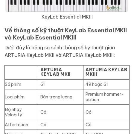
KeyLab Essential MKIII
Về thông số kỹ thuật KeyLab Essential MKII
và KeyLab Essential MKIII
Dưới đây là bảng so sánh thông số kỹ thuật giữa
ARTURIA KeyLab MKII và ARTURIA KeyLab MKIII:
ARTURIA
ARTURIA KEYLAB
KEYLAB MKII
MKIII
Số phím
61
49 hoặc 61
Premium hammer-
Loại phím
Bán trọng lượng
action
Độ nhạy
Có
Có
Velocity
Aftertouch
Có
Có