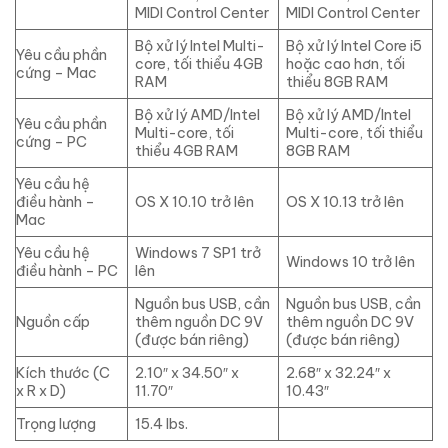
MIDI Control Center
MIDI Control Center
Bộ xử lý Intel Multi-
Bộ xử lý Intel Core i5
Yêu cầu phần
core, tối thiểu 4GB
hoặc cao hơn, tối
cứng – Mac
RAM
thiểu 8GB RAM
Bộ xử lý AMD/Intel
Bộ xử lý AMD/Intel
Yêu cầu phần
Multi-core, tối
Multi-core, tối thiểu
cứng – PC
thiểu 4GB RAM
8GB RAM
Yêu cầu hệ
điều hành –
OS X 10.10 trở lên
OS X 10.13 trở lên
Mac
Yêu cầu hệ
Windows 7 SP1 trở
Windows 10 trở lên
điều hành – PC
lên
Nguồn bus USB, cần
Nguồn bus USB, cần
Nguồn cấp
thêm nguồn DC 9V
thêm nguồn DC 9V
(được bán riêng)
(được bán riêng)
Kích thước (C
2.10″ x 34.50″ x
2.68″ x 32.24″ x
x R x D)
11.70″
10.43″
Trọng lượng
15.4 lbs.