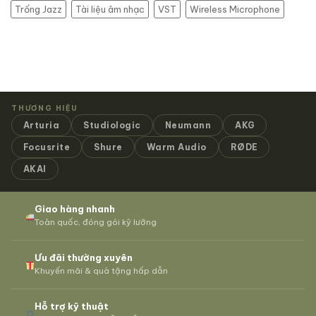
Trống Jazz
Tài liệu âm nhạc
VST
Wireless Microphone
THƯƠNG HIỆU
Arturia
Studiologic
Neumann
AKG
Focusrite
Shure
Warm Audio
RØDE
AKAI
Giao hàng nhanh
Toàn quốc, đóng gói kỹ lưỡng
Ưu đãi thường xuyên
Khuyến mãi & quà tặng hấp dẫn
Hỗ trợ kỹ thuật