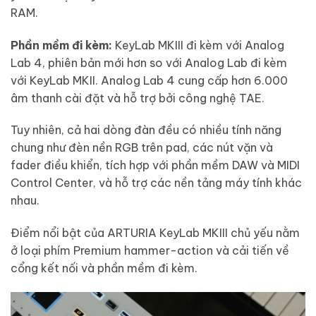
RAM.
Phần mềm đi kèm:
KeyLab MKIII đi kèm với Analog
Lab 4, phiên bản mới hơn so với Analog Lab đi kèm
với KeyLab MKII. Analog Lab 4 cung cấp hơn 6.000
âm thanh cài đặt và hỗ trợ bởi công nghệ TAE.
Tuy nhiên, cả hai dòng đàn đều có nhiều tính năng
chung như đèn nền RGB trên pad, các nút vặn và
fader điều khiển, tích hợp với phần mềm DAW và MIDI
Control Center, và hỗ trợ các nền tảng máy tính khác
nhau.
Điểm nổi bật của ARTURIA KeyLab MKIII chủ yếu nằm
ở loại phím Premium hammer-action và cải tiến về
cổng kết nối và phần mềm đi kèm.