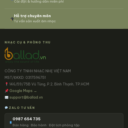
Cài đặt & hướng dẫn miễn phí
Hỗ trợ chuyên môn
Tư vấn sản xuất âm nhạc
NHẠC CỤ & PHÒNG THU
CÔNG TY TNHH NHẠC NHẸ VIỆT NAM
MST/ĐKKD: 0317596751
146/59/75B Vũ Tùng, P.2, Bình Thạnh, TP.HCM
Google Maps →
support@ballad.vn
ZALO TƯ VẤN
0987 654 735
Bán hàng · Bảo hành · Đặt lịch phòng tập