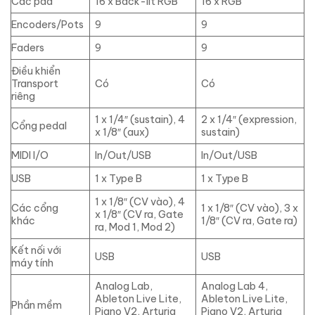
Các pad
16 x Back-lit RGB
16 x RGB
Encoders/Pots
9
9
Faders
9
9
Điều khiển
Transport
Có
Có
riêng
1 x 1/4″ (sustain), 4
2 x 1/4″ (expression,
Cổng pedal
x 1/8″ (aux)
sustain)
MIDI I/O
In/Out/USB
In/Out/USB
USB
1 x Type B
1 x Type B
1 x 1/8″ (CV vào), 4
Các cổng
1 x 1/8″ (CV vào), 3 x
x 1/8″ (CV ra, Gate
khác
1/8″ (CV ra, Gate ra)
ra, Mod 1, Mod 2)
Kết nối với
USB
USB
máy tính
Analog Lab,
Analog Lab 4,
Ableton Live Lite,
Ableton Live Lite,
Phần mềm
Piano V2, Arturia
Piano V2, Arturia