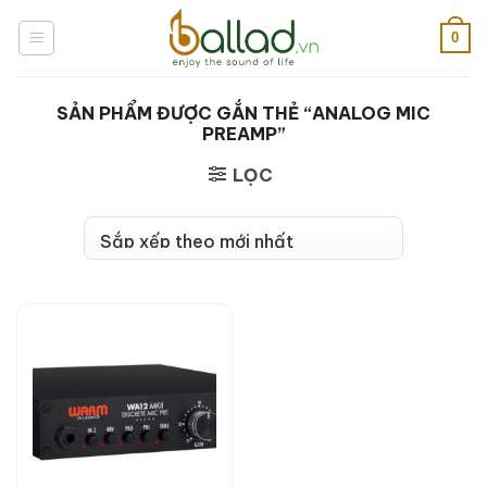
Bỏ
qua
0
nội
dung
SẢN PHẨM ĐƯỢC GẮN THẺ “ANALOG MIC
PREAMP”
LỌC