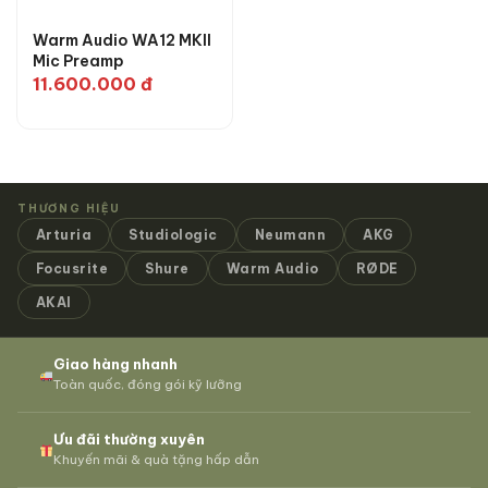
Warm Audio WA12 MKII
Mic Preamp
11.600.000
đ
THƯƠNG HIỆU
Arturia
Studiologic
Neumann
AKG
Focusrite
Shure
Warm Audio
RØDE
AKAI
Giao hàng nhanh
Toàn quốc, đóng gói kỹ lưỡng
Ưu đãi thường xuyên
Khuyến mãi & quà tặng hấp dẫn