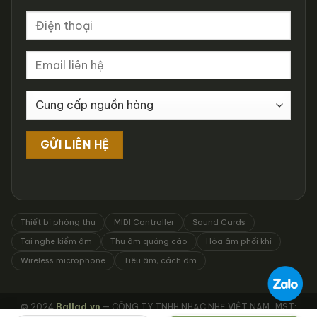
Thiết bị phòng thu
MIDI Controller
Sound Cards
Tai nghe kiểm âm
Thu âm quảng cáo
Hòa âm phối khí
Wireless microphone
Tiêu âm, cách âm
© 2024
Ballad.vn
— CÔNG TY TNHH NHẠC NHẸ VIỆT NAM · MST: