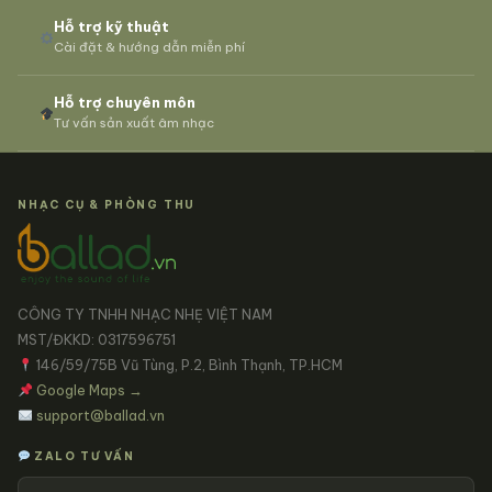
Hỗ trợ kỹ thuật
Cài đặt & hướng dẫn miễn phí
Hỗ trợ chuyên môn
Tư vấn sản xuất âm nhạc
NHẠC CỤ & PHÒNG THU
CÔNG TY TNHH NHẠC NHẸ VIỆT NAM
MST/ĐKKD: 0317596751
146/59/75B Vũ Tùng, P.2, Bình Thạnh, TP.HCM
Google Maps →
support@ballad.vn
ZALO TƯ VẤN